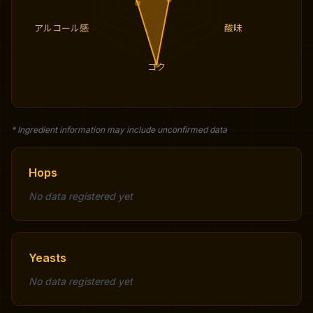
アルコール感
酸味
コク
* Ingredient information may include unconfirmed data
Hops
No data registered yet
Yeasts
No data registered yet