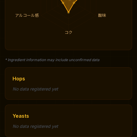
0
アルコール感
酸味
コク
* Ingredient information may include unconfirmed data
Hops
No data registered yet
Yeasts
No data registered yet