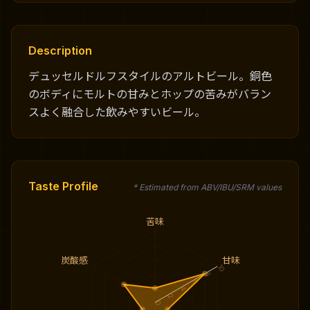
Description
デュッセルドルフスタイルのアルトビール。銅色
のボディにモルトの甘みとホップの苦みがバラン
スよく融合した飲みやすいビール。
Taste Profile
* Estimated from ABV/IBU/SRM values
苦味
炭酸感
甘味
10
8
6
4
2
0