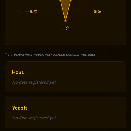
アルコール感
酸味
コク
* Ingredient information may include unconfirmed data
Hops
No data registered yet
Yeasts
No data registered yet