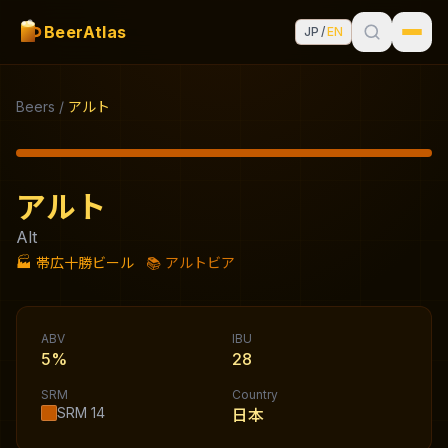
BeerAtlas
JP
/
EN
Beers
/
アルト
アルト
Alt
🏭
帯広十勝ビール
📚
アルトビア
ABV
IBU
5%
28
SRM
Country
SRM
14
日本