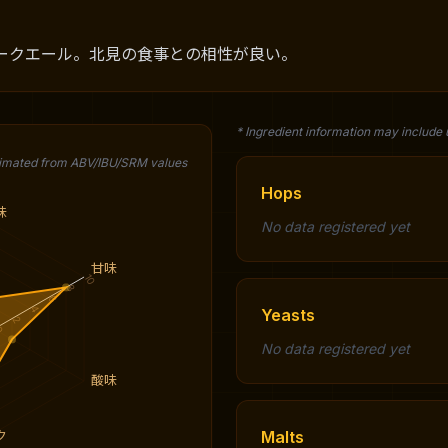
ークエール。北見の食事との相性が良い。
* Ingredient information may include
timated from ABV/IBU/SRM values
Hops
味
No data registered yet
甘味
10
8
6
4
Yeasts
2
0
No data registered yet
酸味
Malts
ク