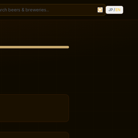
JP
/
EN