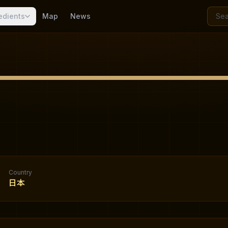
edients
Map
News
Country
日本