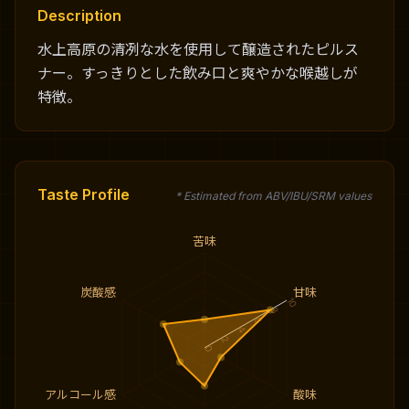
Description
水上高原の清冽な水を使用して醸造されたピルス
ナー。すっきりとした飲み口と爽やかな喉越しが
特徴。
Taste Profile
* Estimated from ABV/IBU/SRM values
苦味
炭酸感
甘味
10
8
6
4
2
0
アルコール感
酸味