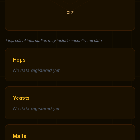
コク
* Ingredient information may include unconfirmed data
Hops
No data registered yet
Yeasts
No data registered yet
Malts