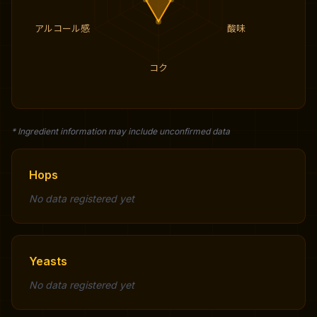
アルコール感
酸味
コク
* Ingredient information may include unconfirmed data
Hops
No data registered yet
Yeasts
No data registered yet