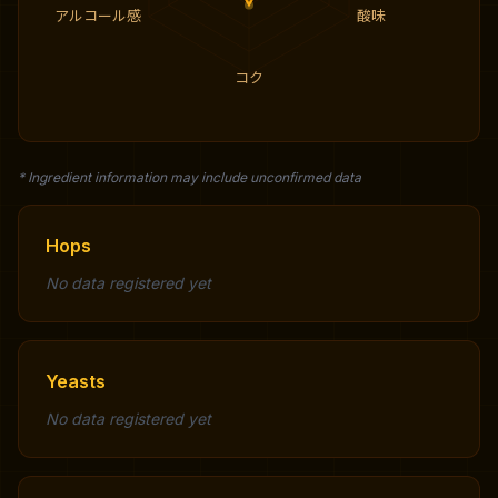
アルコール感
酸味
コク
* Ingredient information may include unconfirmed data
Hops
No data registered yet
Yeasts
No data registered yet