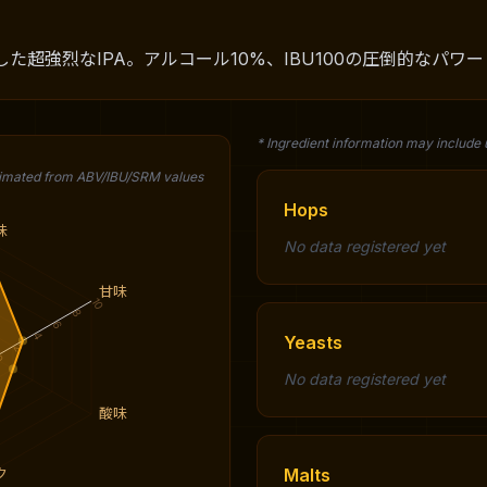
た超強烈なIPA。アルコール10%、IBU100の圧倒的なパワ
* Ingredient information may include
timated from ABV/IBU/SRM values
Hops
味
No data registered yet
甘味
10
8
6
4
Yeasts
2
0
No data registered yet
酸味
Malts
ク