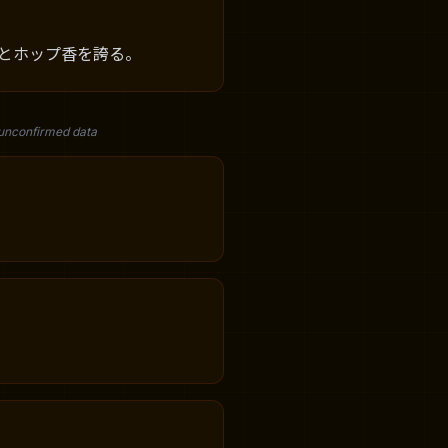
ーとホップ香を誇る。
 unconfirmed data