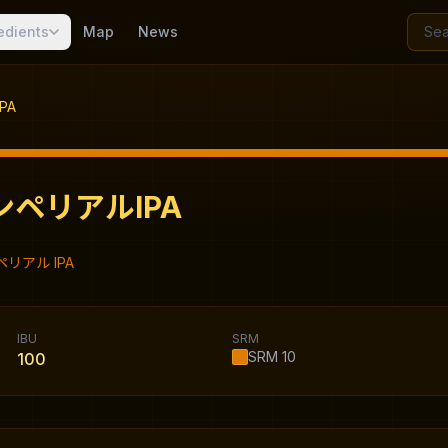
edients
Map
News
PA
ペリアルIPA
リアル IPA
IBU
SRM
SRM
10
100