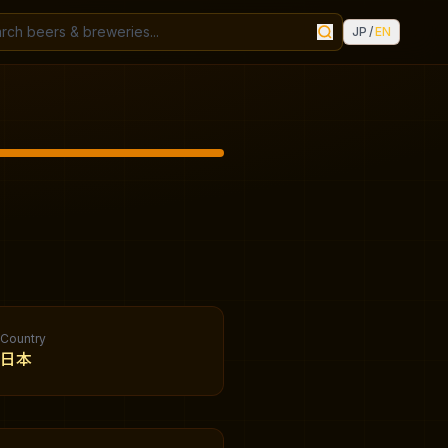
JP
/
EN
Country
日本