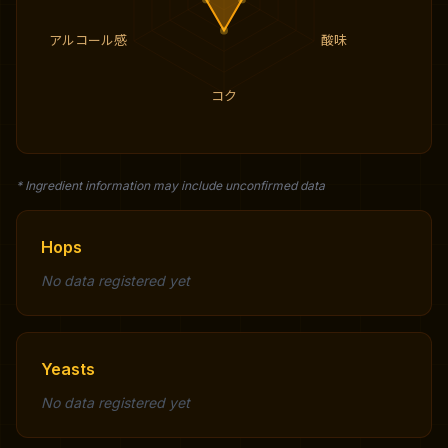
アルコール感
酸味
コク
* Ingredient information may include unconfirmed data
Hops
No data registered yet
Yeasts
No data registered yet