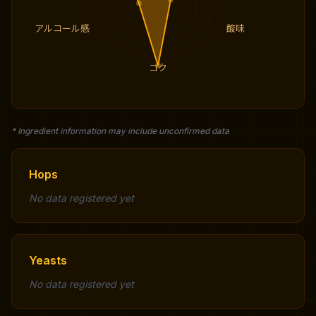
アルコール感
酸味
コク
* Ingredient information may include unconfirmed data
Hops
No data registered yet
Yeasts
No data registered yet