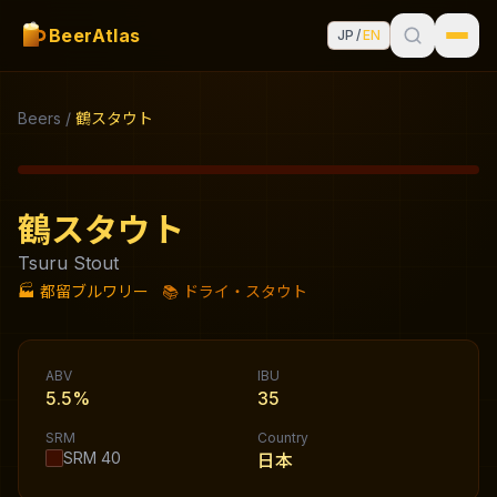
BeerAtlas
JP
/
EN
Beers
/
鶴スタウト
鶴スタウト
Tsuru Stout
🏭
都留ブルワリー
📚
ドライ・スタウト
ABV
IBU
5.5%
35
SRM
Country
SRM
40
日本