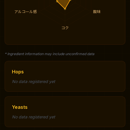
アルコール感
酸味
コク
* Ingredient information may include unconfirmed data
Hops
No data registered yet
Yeasts
No data registered yet