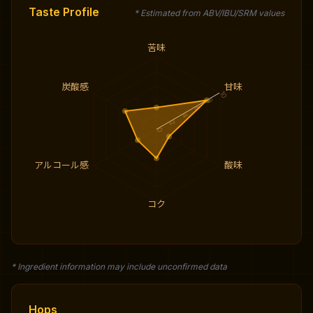
Taste Profile
* Estimated from ABV/IBU/SRM values
苦味
炭酸感
甘味
10
8
6
4
2
0
アルコール感
酸味
コク
* Ingredient information may include unconfirmed data
Hops