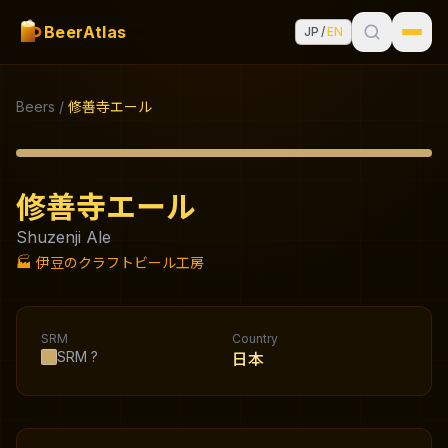
BeerAtlas
JP
/
EN
Beers
/
修善寺エール
修善寺エール
Shuzenji Ale
🏭
伊豆のクラフトビール工房
SRM
Country
SRM
?
日本