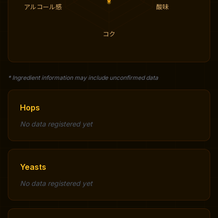
アルコール感
酸味
コク
* Ingredient information may include unconfirmed data
Hops
No data registered yet
Yeasts
No data registered yet