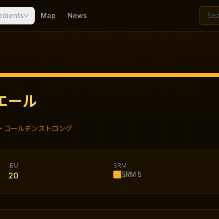
edients
Map
News
エール
・ゴールデンストロング
IBU
SRM
SRM
5
20