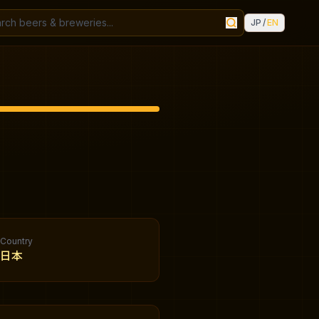
JP
/
EN
Country
日本