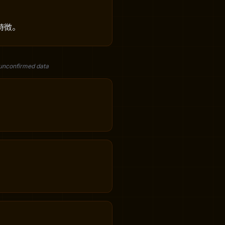
特徴。
 unconfirmed data