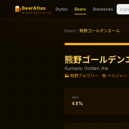
BeerAtlas
Styles
Beers
Breweries
Ingr
WORLD BEER GUIDE
Beers
/
熊野ゴールデンエール
熊野ゴールデン
Kumano Golden Ale
🏭
熊野ブルワリー
📚
ベルジャン
ABV
4.8%