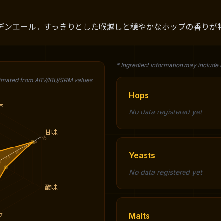
デンエール。すっきりとした喉越しと穏やかなホップの香りが
* Ingredient information may include
timated from ABV/IBU/SRM values
Hops
味
No data registered yet
甘味
10
8
6
4
Yeasts
2
0
No data registered yet
酸味
Malts
ク