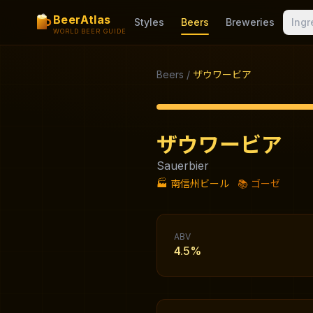
BeerAtlas
Styles
Beers
Breweries
Ingr
WORLD BEER GUIDE
Beers
/
ザウワービア
ザウワービア
Sauerbier
🏭
南信州ビール
📚
ゴーゼ
ABV
4.5%