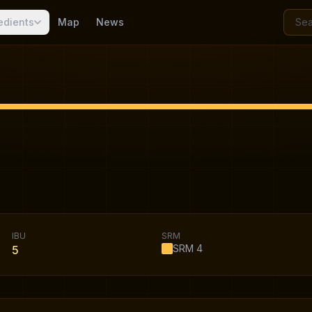
edients
Map
News
IBU
SRM
SRM
4
5