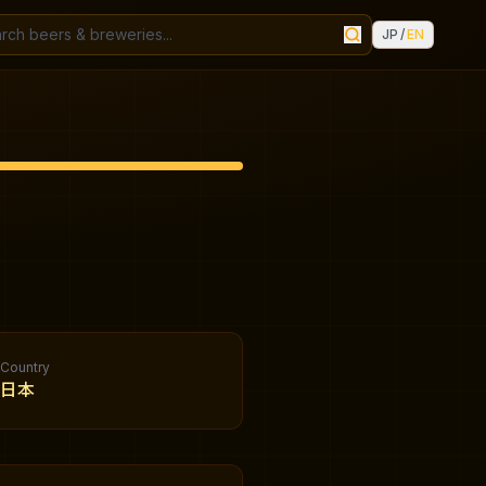
JP
/
EN
Country
日本