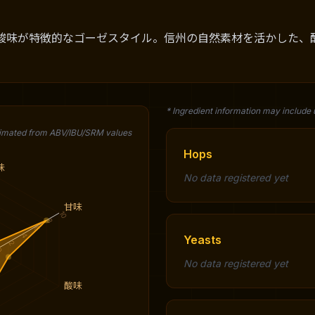
酸味が特徴的なゴーゼスタイル。信州の自然素材を活かした、
* Ingredient information may include
timated from ABV/IBU/SRM values
Hops
味
No data registered yet
甘味
10
8
6
4
Yeasts
2
0
No data registered yet
酸味