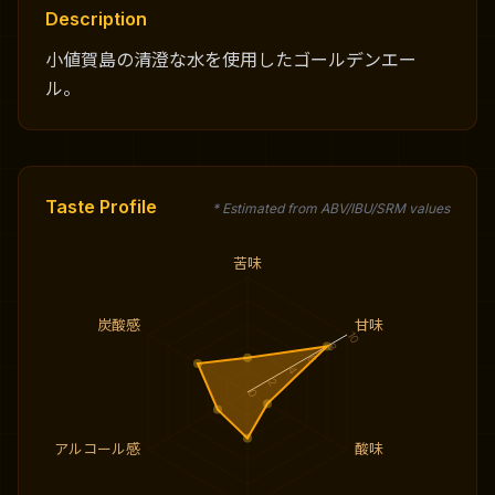
Description
小値賀島の清澄な水を使用したゴールデンエー
ル。
Taste Profile
* Estimated from ABV/IBU/SRM values
苦味
炭酸感
甘味
10
8
6
4
2
0
アルコール感
酸味