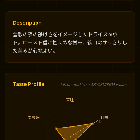
Description
倉敷の夜の静けさをイメージしたドライスタウ
ト。ロースト香と控えめな甘み、後口のすっきりし
た苦みが心地よい。
Taste Profile
* Estimated from ABV/IBU/SRM values
苦味
炭酸感
甘味
10
8
6
4
2
0