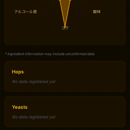
アルコール感
酸味
コク
* Ingredient information may include unconfirmed data
Hops
No data registered yet
Yeasts
No data registered yet