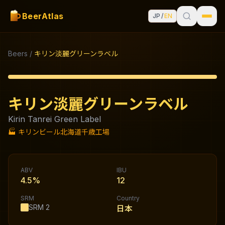
BeerAtlas
JP
/
EN
Beers
/
キリン淡麗グリーンラベル
キリン淡麗グリーンラベル
Kirin Tanrei Green Label
🏭
キリンビール北海道千歳工場
ABV
IBU
4.5%
12
SRM
Country
SRM
2
日本