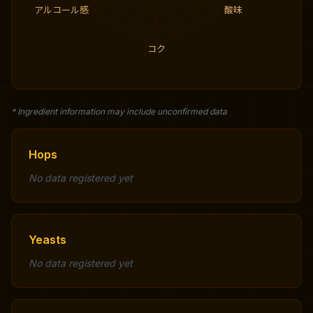
アルコール感
酸味
コク
* Ingredient information may include unconfirmed data
Hops
No data registered yet
Yeasts
No data registered yet