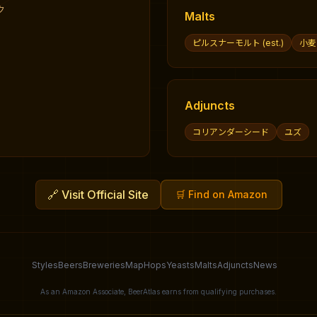
ク
Malts
ピルスナーモルト (est.)
小麦モ
Adjuncts
コリアンダーシード
ユズ
🔗
Visit Official Site
🛒
Find on Amazon
Styles
Beers
Breweries
Map
Hops
Yeasts
Malts
Adjuncts
News
As an Amazon Associate, BeerAtlas earns from qualifying purchases.