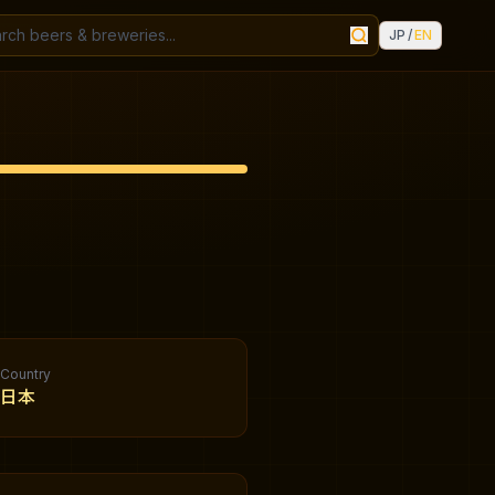
JP
/
EN
Country
日本