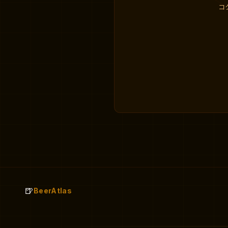
コ
🍺
BeerAtlas