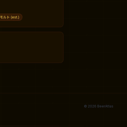
ルト (est.)
© 2026 BeerAtlas