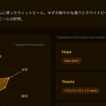
んに使ったウィットビール。ゆずの爽やかな香りとホワイトビ
ビールの好例。
* Ingredient information may include
* Subjective evaluation
Hops
味
Saaz (est.)
甘味
10
8
6
4
Yeasts
2
0
ベルジャンヴィット (est.)
酸味