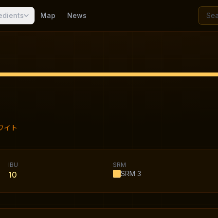
edients
Map
News
ワイト
IBU
SRM
SRM
3
10