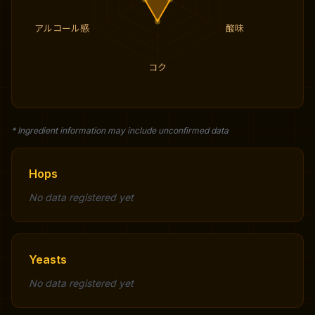
アルコール感
酸味
コク
* Ingredient information may include unconfirmed data
Hops
No data registered yet
Yeasts
No data registered yet