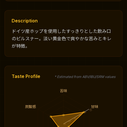
Description
ドイツ産ホップを使用したすっきりとした飲み口
のピルスナー。淡い黄金色で爽やかな苦みとキレ
が特徴。
Taste Profile
* Estimated from ABV/IBU/SRM values
苦味
炭酸感
甘味
10
8
6
4
2
0