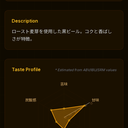
Description
ロースト麦芽を使用した黒ビール。コクと香ばし
さが特徴。
Taste Profile
* Estimated from ABV/IBU/SRM values
苦味
炭酸感
甘味
10
8
6
4
2
0