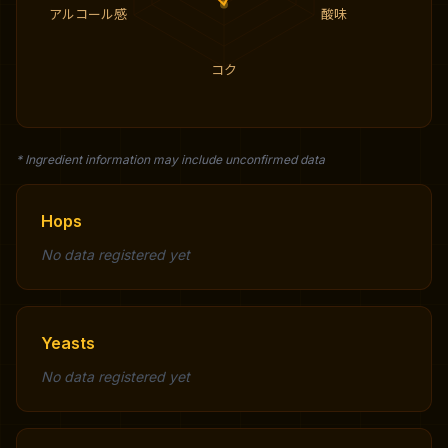
アルコール感
酸味
コク
* Ingredient information may include unconfirmed data
Hops
No data registered yet
Yeasts
No data registered yet