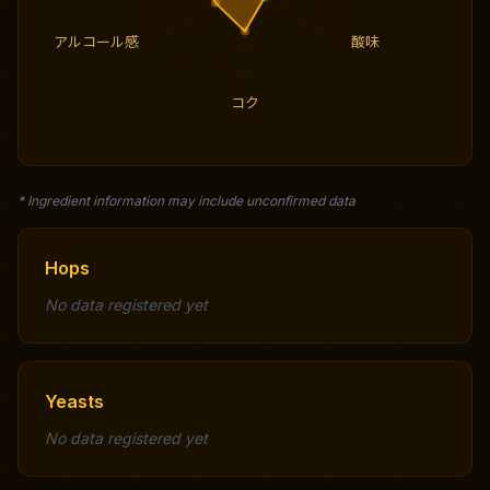
アルコール感
酸味
コク
* Ingredient information may include unconfirmed data
Hops
No data registered yet
Yeasts
No data registered yet