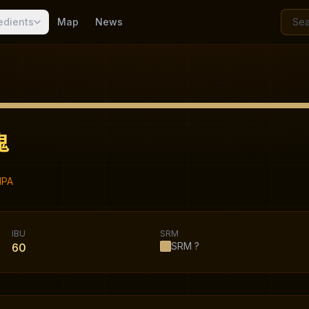
edients
Map
News
鬼
PA
IBU
SRM
SRM
?
60