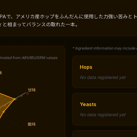
IPAで、アメリカ産ホップをふんだんに使用した力強い苦みと
ィと相まってバランスの取れた一本。
* Ingredient information may include
timated from ABV/IBU/SRM values
Hops
味
No data registered yet
甘味
10
8
6
4
Yeasts
2
0
No data registered yet
酸味