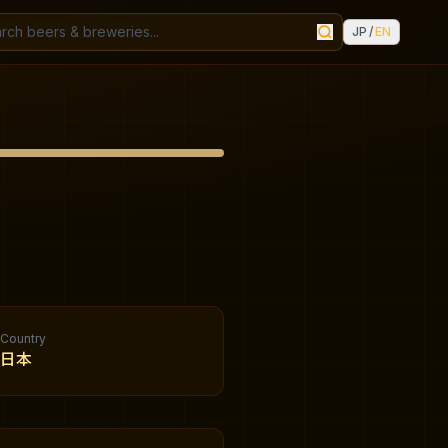
JP
/
EN
Country
日本