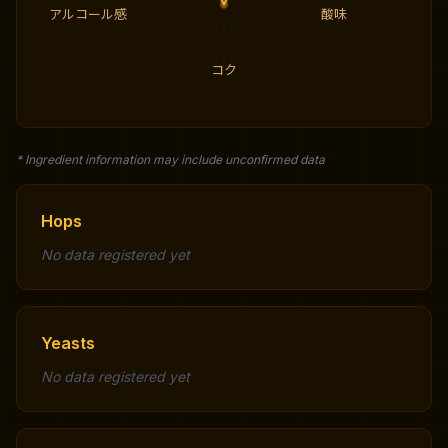
アルコール感
酸味
コク
* Ingredient information may include unconfirmed data
Hops
No data registered yet
Yeasts
No data registered yet