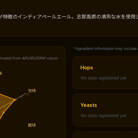
が特徴のインディアペールエール。志賀高原の清冽な水を使用
* Ingredient information may include
timated from ABV/IBU/SRM values
Hops
味
No data registered yet
甘味
10
8
6
4
Yeasts
2
0
No data registered yet
酸味