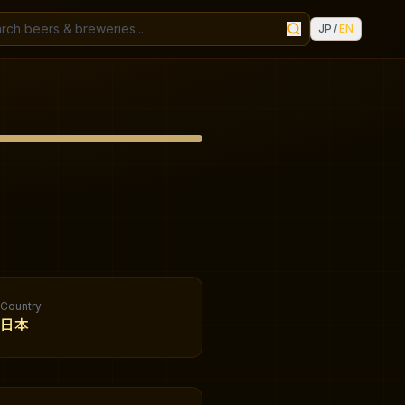
JP
/
EN
Country
日本