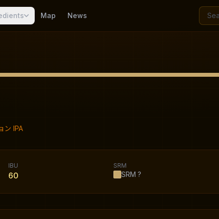
edients
Map
News
ン IPA
IBU
SRM
SRM
?
60