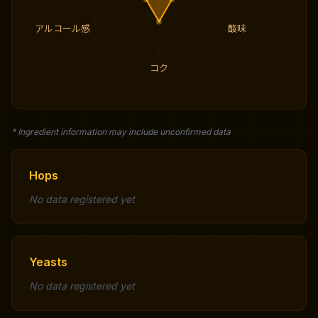
アルコール感
酸味
コク
* Ingredient information may include unconfirmed data
Hops
No data registered yet
Yeasts
No data registered yet