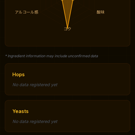
アルコール感
酸味
コク
* Ingredient information may include unconfirmed data
Hops
No data registered yet
Yeasts
No data registered yet