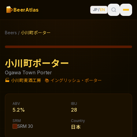
BeerAtlas
JP
/
EN
Beers
/
小川町ポーター
小川町ポーター
Ogawa Town Porter
🏭
小川町麦酒工房
📚
イングリッシュ・ポーター
ABV
IBU
5.2%
28
SRM
Country
SRM
30
日本