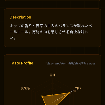
Description
ホップの香りと麦芽の甘みのバランスが取れたペ
ールエール。房総の海を感じさせる爽快な味わ
い。
Taste Profile
* Estimated from ABV/IBU/SRM values
苦味
炭酸感
甘味
10
8
6
4
2
0