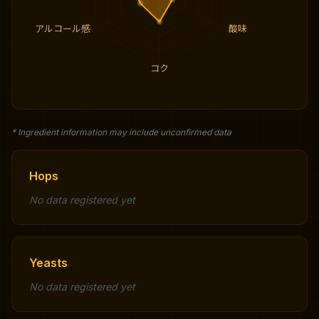
アルコール感
酸味
コク
* Ingredient information may include unconfirmed data
Hops
No data registered yet
Yeasts
No data registered yet