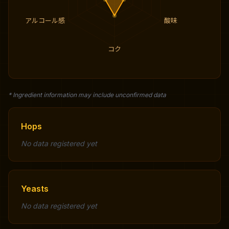
アルコール感
酸味
コク
* Ingredient information may include unconfirmed data
Hops
No data registered yet
Yeasts
No data registered yet