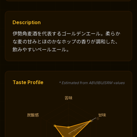
Description
伊勢角麦酒を代表するゴールデンエール。柔らか
な麦の甘みとほのかなホップの香りが調和した、
飲みやすいペールエール。
Taste Profile
* Estimated from ABV/IBU/SRM values
苦味
炭酸感
甘味
10
8
6
4
2
0