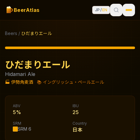
BeerAtlas
JP
/
EN
Beers
/
ひだまりエール
ひだまりエール
Hidamari Ale
🏭
伊勢角麦酒
📚
イングリッシュ・ペールエール
ABV
IBU
5%
25
SRM
Country
SRM
6
日本