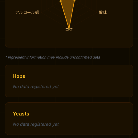
アルコール感
酸味
コク
* Ingredient information may include unconfirmed data
Hops
No data registered yet
Yeasts
No data registered yet