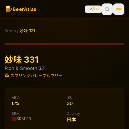
BeerAtlas
JP
/
EN
Beers
/
妙味 331
妙味 331
Rich & Smooth 331
🏭
スプリングバレーブルワリー
ABV
IBU
6%
30
SRM
Country
SRM
30
日本