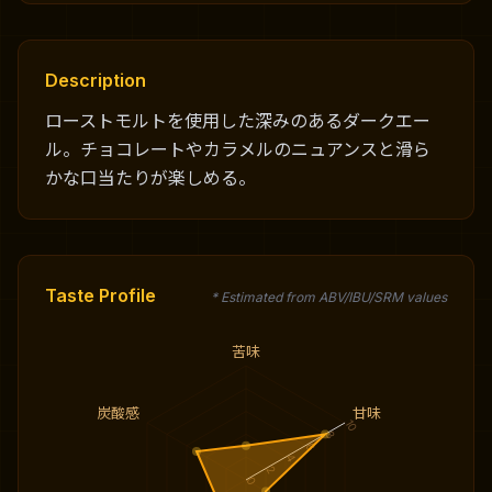
Description
ローストモルトを使用した深みのあるダークエー
ル。チョコレートやカラメルのニュアンスと滑ら
かな口当たりが楽しめる。
Taste Profile
* Estimated from ABV/IBU/SRM values
苦味
炭酸感
甘味
10
8
6
4
2
0