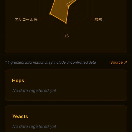
2
0
アルコール感
酸味
コク
* Ingredient information may include unconfirmed data
Source ↗
Hops
No data registered yet
Yeasts
No data registered yet