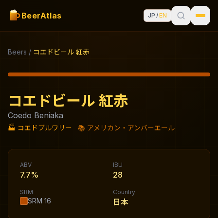
BeerAtlas
JP
/
EN
Beers
/
コエドビール 紅赤
コエドビール 紅赤
Coedo Beniaka
🏭
コエドブルワリー
📚
アメリカン・アンバーエール
ABV
IBU
7.7%
28
SRM
Country
SRM
16
日本