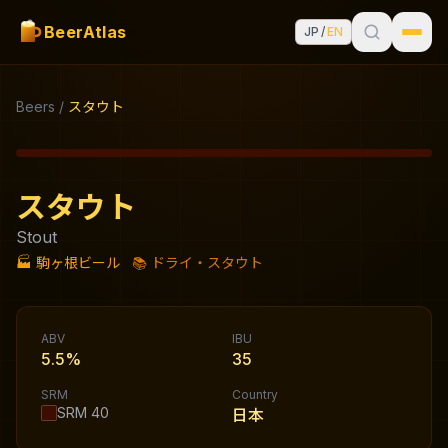
BeerAtlas
JP
/
EN
Beers
/
スタウト
スタウト
Stout
🏭
駒ヶ根ビール
📚
ドライ・スタウト
ABV
IBU
5.5%
35
SRM
Country
SRM
40
日本