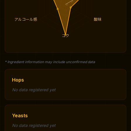
2
0
アルコール感
酸味
コク
* Ingredient information may include unconfirmed data
Hops
No data registered yet
Yeasts
No data registered yet