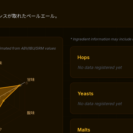
ンスが取れたペールエール。
* Ingredient information may include
timated from ABV/IBU/SRM values
Hops
味
No data registered yet
甘味
10
8
6
4
Yeasts
2
0
No data registered yet
酸味
Malts
ク