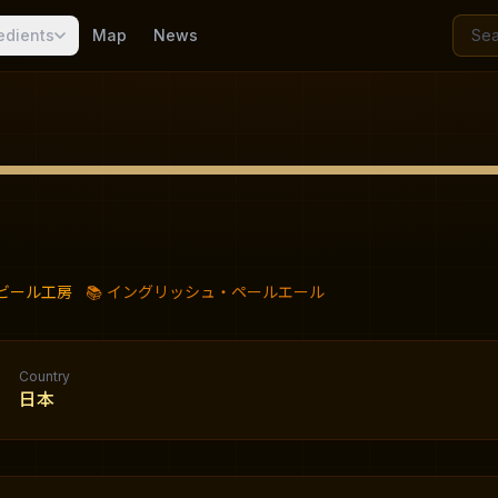
edients
Map
News
ビール工房
📚
イングリッシュ・ペールエール
Country
日本