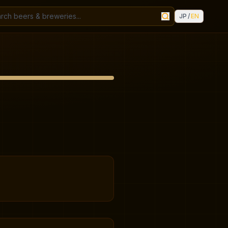
JP
/
EN