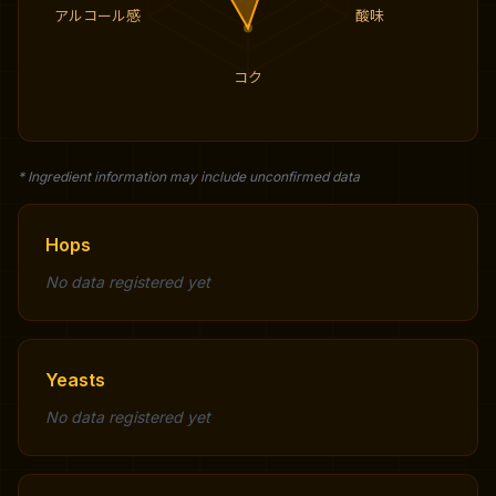
アルコール感
酸味
コク
* Ingredient information may include unconfirmed data
Hops
No data registered yet
Yeasts
No data registered yet