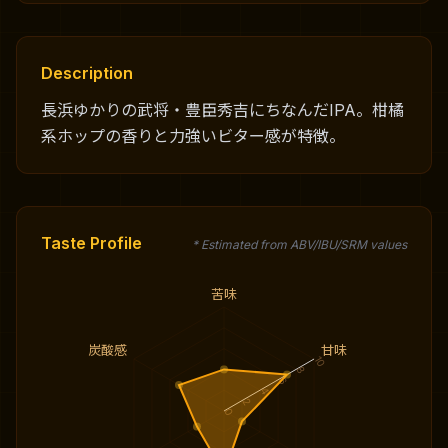
Description
長浜ゆかりの武将・豊臣秀吉にちなんだIPA。柑橘
系ホップの香りと力強いビター感が特徴。
Taste Profile
* Estimated from ABV/IBU/SRM values
苦味
炭酸感
甘味
10
8
6
4
2
0