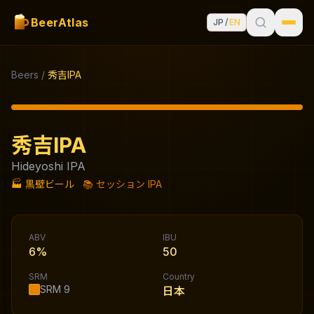
BeerAtlas
JP
/
EN
Beers
/
秀吉IPA
秀吉IPA
Hideyoshi IPA
🏭
黒壁ビール
📚
セッション IPA
ABV
IBU
6%
50
SRM
Country
SRM
9
日本