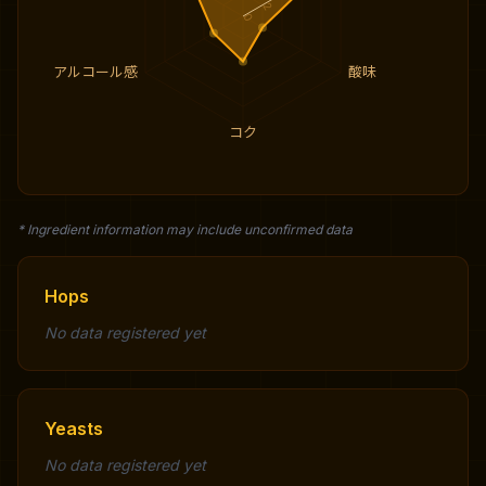
2
0
アルコール感
酸味
コク
* Ingredient information may include unconfirmed data
Hops
No data registered yet
Yeasts
No data registered yet