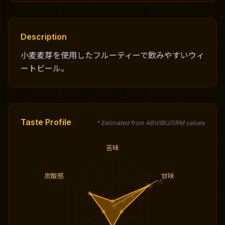
Description
小麦麦芽を使用したフルーティーで飲みやすいウィ
ートビール。
Taste Profile
* Estimated from ABV/IBU/SRM values
苦味
炭酸感
甘味
10
8
6
4
2
0