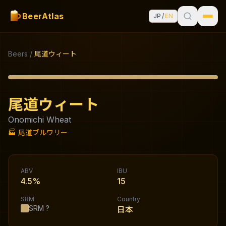
BeerAtlas
JP
/
EN
Beers
/
尾道ウィート
尾道ウィート
Onomichi Wheat
🏭
尾道ブルワリー
ABV
IBU
4.5%
15
SRM
Country
SRM
?
日本