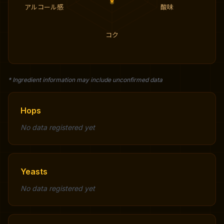
アルコール感
酸味
コク
* Ingredient information may include unconfirmed data
Hops
No data registered yet
Yeasts
No data registered yet