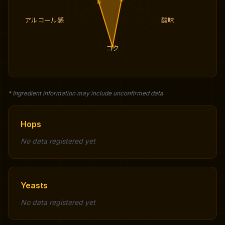
アルコール感
酸味
コク
* Ingredient information may include unconfirmed data
Hops
No data registered yet
Yeasts
No data registered yet