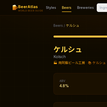
BeerAtlas
Styles
Beers
Breweries
Ingr
WORLD BEER GUIDE
Beers
/
ケルシュ
ケルシュ
Kolsch
🏭
南阿蘇ビール工房
📚
ケルシュ
ABV
4.8%