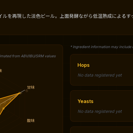
イルを再現した淡色ビール。上面発酵ながら低温熟成によるす
* Ingredient information may include
timated from ABV/IBU/SRM values
Hops
味
No data registered yet
甘味
10
8
6
4
Yeasts
2
0
No data registered yet
酸味