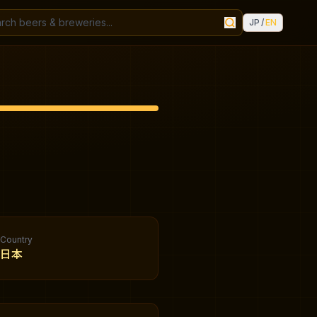
JP
/
EN
Country
日本