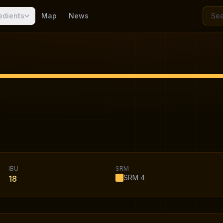
edients
Map
News
IBU
SRM
SRM
4
18