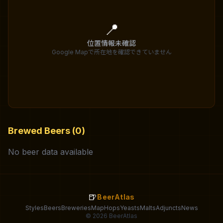
📍
位置情報未確認
Google Mapで所在地を確認できていません
Brewed Beers (0)
No beer data available
🍺
BeerAtlas
Styles
Beers
Breweries
Map
Hops
Yeasts
Malts
Adjuncts
News
© 2026 BeerAtlas