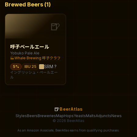
Brewed Beers (1)
🍺
呼子ペールエール
Yobuko Pale Ale
🏭
Whale Brewing 呼子クラフトビール醸造所
SRM
?
5
%
IBU
25
イングリッシュ・ペールエー
ル
🍺
BeerAtlas
Styles
Beers
Breweries
Map
Hops
Yeasts
Malts
Adjuncts
News
© 2026 BeerAtlas
As an Amazon Associate, BeerAtlas earns from qualifying purchases.